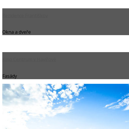
Rezidence Františkov
Okna a dveře
Kino Centrum v Havířově
Fasády