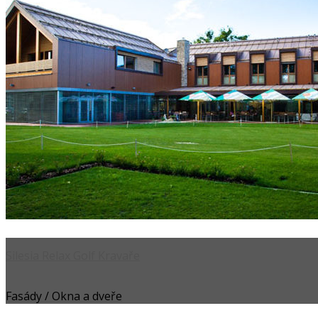
Silesia Relax Golf Kravaře
Fasády / Okna a dveře