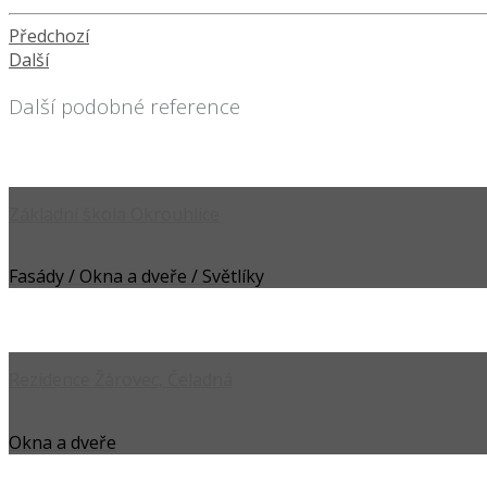
Předchozí
Další
Další podobné reference
Základní škola Okrouhlice
Fasády / Okna a dveře / Světlíky
Rezidence Žárovec, Čeladná
Okna a dveře