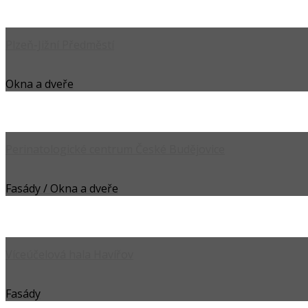
Plzeň-Jižní Předměstí
Okna a dveře
Perinatologické centrum České Budějovice
Fasády / Okna a dveře
Víceúčelová hala Havířov
Fasády