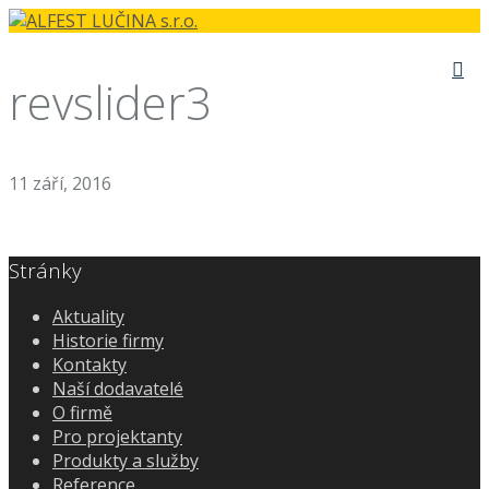
revslider3
11 září, 2016
Stránky
Aktuality
Historie firmy
Kontakty
Naší dodavatelé
O firmě
Pro projektanty
Produkty a služby
Reference