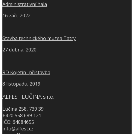
Administrativní hala
16 září, 2022
Stavba technického muzea Tatry
27 dubna, 2020
RD Kojetín- přístavba
8 listopadu, 2019
ALFEST LUČINA s.r.o.
Lučina 258, 739 39
+420 558 689 121
IČO: 64084655
info@alfest.cz