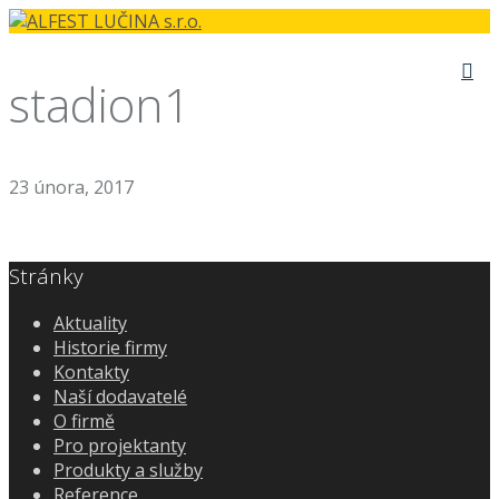
stadion1
23 února, 2017
Stránky
Aktuality
Historie firmy
Kontakty
Naší dodavatelé
O firmě
Pro projektanty
Produkty a služby
Reference