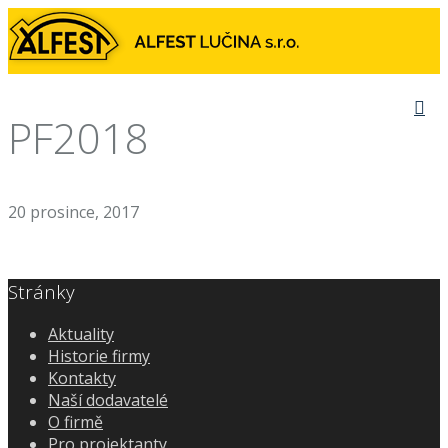
PF2018
20 prosince, 2017
Stránky
Aktuality
Historie firmy
Kontakty
Naší dodavatelé
O firmě
Pro projektanty