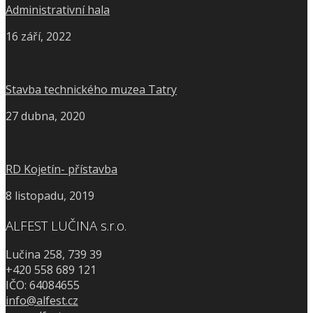
Administrativní hala
16 září, 2022
Stavba technického muzea Tatry
27 dubna, 2020
RD Kojetín- přístavba
8 listopadu, 2019
ALFEST LUČINA s.r.o.
Lučina 258, 739 39
+420 558 689 121
IČO: 64084655
info@alfest.cz