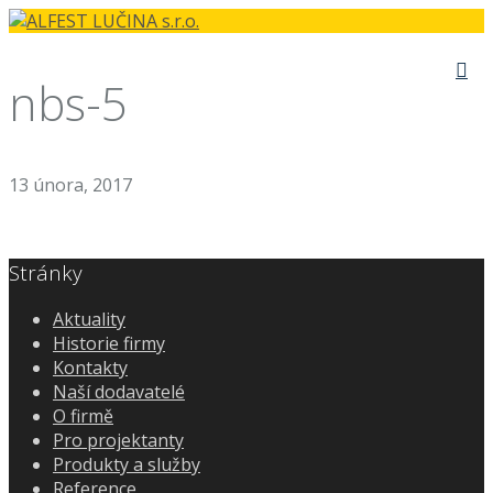
nbs-5
13 února, 2017
Stránky
Aktuality
Historie firmy
Kontakty
Naší dodavatelé
O firmě
Pro projektanty
Produkty a služby
Reference